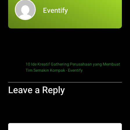
Eventify
One Response
Pingback:
10 Ide Kreatif Gathering Perusahaan yang Membuat
Tim Semakin Kompak - Eventify
Leave a Reply
Your email address will not be published.
Required fields are
marked
*
Comment
*