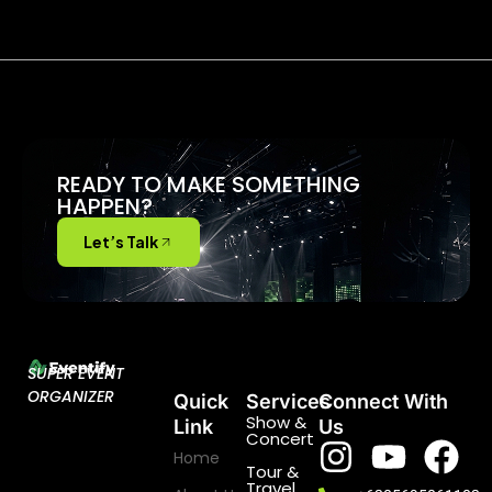
READY TO MAKE SOMETHING
HAPPEN?
Let’s Talk
SUPER EVENT
ORGANIZER
Quick
Services
Connect With
Show &
Link
Us
Concert
Home
Tour &
Travel