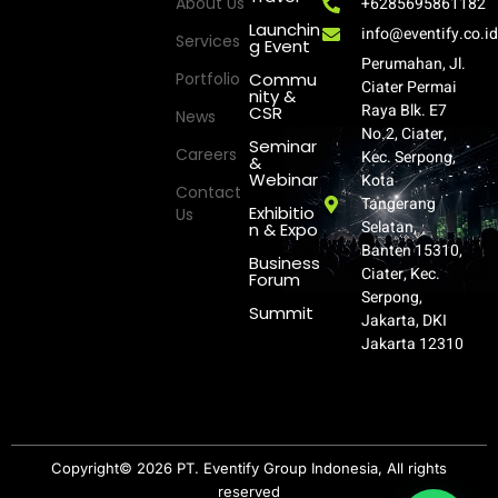
About Us
+6285695861182
Launchin
info@eventify.co.i
Services
g Event
Perumahan, Jl.
Portfolio
Commu
Ciater Permai
nity &
Raya Blk. E7
CSR
News
No.2, Ciater,
Seminar
Careers
Kec. Serpong,
&
Webinar
Kota
Contact
Tangerang
Exhibitio
Us
Selatan,
n & Expo
Banten 15310,
Business
Ciater, Kec.
Forum
Serpong,
Summit
Jakarta, DKI
Jakarta 12310
Copyright© 2026 PT. Eventify Group Indonesia, All rights
reserved