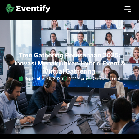
Tren Gathering Perusahaan 2025:
Inovasi Menakjubkan Hybrid Event &
Virtual Gathering
September 26, 2025
12:17 pm
One Comment