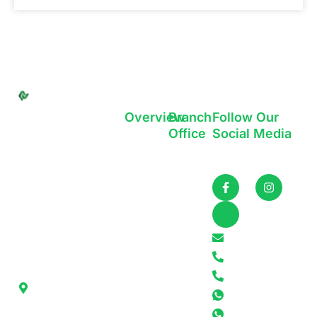
SUPER EVENT
Overview
Branch
Follow Our
ORGANIZER
Home
Office
Social Media
Jakarta
Super Event
About
Head Office
Organizer | Eventify
:
Yogyakarta
Portfolio
Perumahan,
Bali
Publication
Jl. Ciater
Bandung
Permai
Contact
Raya Blk.
info@eventify.co.
E7 No.2,
+6285695861182
Ciater, Kec.
Serpong,
+6285920501737
Kota
Cust Service 1
Tangerang
Cust Service 2