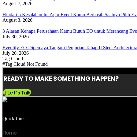
August 7, 2026
Hindari 5 Kesalahan Ini Agar Event Kamu Berhasil, Saatnya Pilih Ev
August 3, 2026
3 Alasan Kenapa Perusahaan Kamu Butuh EO untuk Merancang Eve
July 30, 2026
Eventify EO Dipercaya Tangani Penjurian Tahap II Steel Architectu
July 20, 2026
Tag Cloud
#Tag Cloud Not Found
READY TO MAKE SOMETHING HAPPEN?
Let’s Talk
SUPER EVENT ORGANIZER
Quick Link
Home