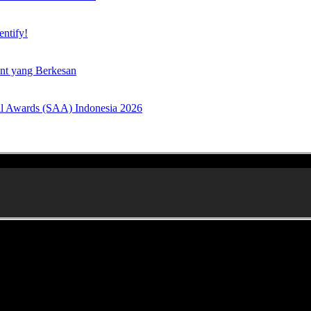
entify!
nt yang Berkesan
ral Awards (SAA) Indonesia 2026