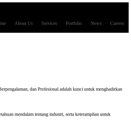
ome
About Us
Services
Portfolio
News
Careers
Berpengalaman, dan Profesional adalah kunci untuk menghadirkan
ahuan mendalam tentang industri, serta keterampilan untuk