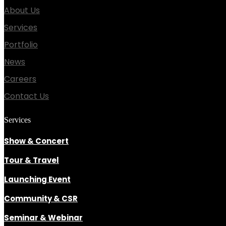
About Us
Services
Portfolio
News
Careers
Contact Us
Services
Show & Concert
Tour & Travel
Launching Event
Community & CSR
Seminar & Webinar